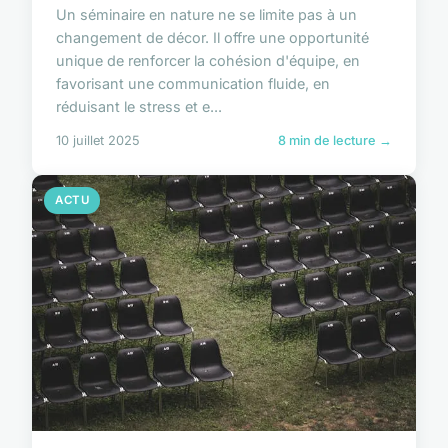
Un séminaire en nature ne se limite pas à un
changement de décor. Il offre une opportunité
unique de renforcer la cohésion d'équipe, en
favorisant une communication fluide, en
réduisant le stress et e...
10 juillet 2025
8 min de lecture →
ACTU