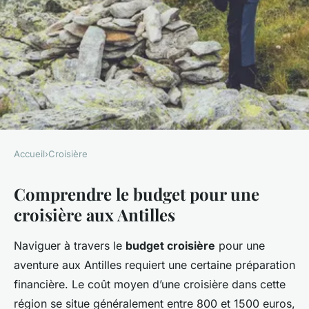
Accueil
›
Croisière
CROISIÈRE
Comprendre le budget pour une
Budget pour une croisière aux
croisière aux Antilles
Antilles: comment bien
dépenser
Naviguer à travers le
budget croisière
pour une
aventure aux Antilles requiert une certaine préparation
Faustine
•
15 mars 2025
•
7 min de lecture
financière. Le coût moyen d’une croisière dans cette
région se situe généralement entre 800 et 1500 euros,